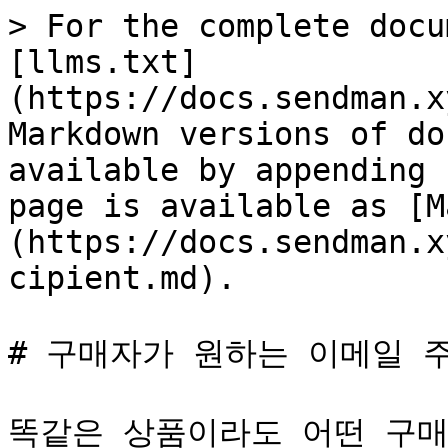
> For the complete docu
[llms.txt]
(https://docs.sendman.x
Markdown versions of do
available by appending 
page is available as [M
(https://docs.sendman.x
cipient.md).

# 구매자가 원하는 이메일 
똑같은 상품이라도 어떤 구매