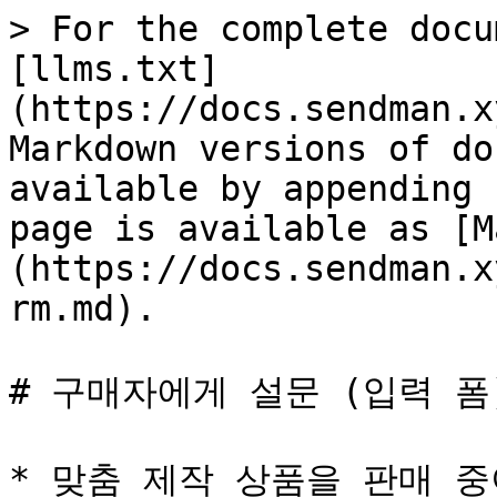
> For the complete docu
[llms.txt]
(https://docs.sendman.x
Markdown versions of do
available by appending 
page is available as [M
(https://docs.sendman.x
rm.md).

# 구매자에게 설문 (입력 폼)
* 맞춤 제작 상품을 판매 중