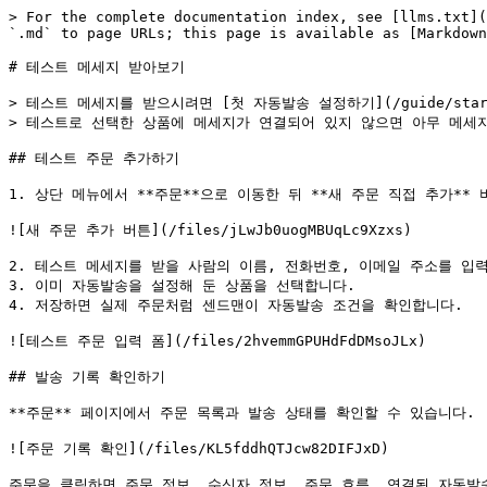
> For the complete documentation index, see [llms.txt](
`.md` to page URLs; this page is available as [Markdown
# 테스트 메세지 받아보기

> 테스트 메세지를 받으시려면 [첫 자동발송 설정하기](/guide/start/
> 테스트로 선택한 상품에 메세지가 연결되어 있지 않으면 아무 메세지
## 테스트 주문 추가하기

1. 상단 메뉴에서 **주문**으로 이동한 뒤 **새 주문 직접 추가** 
![새 주문 추가 버튼](/files/jLwJb0uogMBUqLc9Xzxs)

2. 테스트 메세지를 받을 사람의 이름, 전화번호, 이메일 주소를 입력
3. 이미 자동발송을 설정해 둔 상품을 선택합니다.

4. 저장하면 실제 주문처럼 센드맨이 자동발송 조건을 확인합니다.

![테스트 주문 입력 폼](/files/2hvemmGPUHdFdDMsoJLx)

## 발송 기록 확인하기

**주문** 페이지에서 주문 목록과 발송 상태를 확인할 수 있습니다.

![주문 기록 확인](/files/KL5fddhQTJcw82DIFJxD)

주문을 클릭하면 주문 정보, 수신자 정보, 주문 흐름, 연결된 자동발송