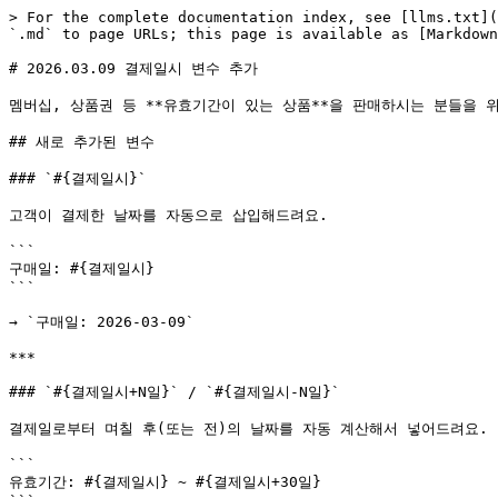
> For the complete documentation index, see [llms.txt](
`.md` to page URLs; this page is available as [Markdown
# 2026.03.09 결제일시 변수 추가

멤버십, 상품권 등 **유효기간이 있는 상품**을 판매하시는 분들을 위
## 새로 추가된 변수

### `#{결제일시}`

고객이 결제한 날짜를 자동으로 삽입해드려요.

```

구매일: #{결제일시}

```

→ `구매일: 2026-03-09`

***

### `#{결제일시+N일}` / `#{결제일시-N일}`

결제일로부터 며칠 후(또는 전)의 날짜를 자동 계산해서 넣어드려요.

```

유효기간: #{결제일시} ~ #{결제일시+30일}
